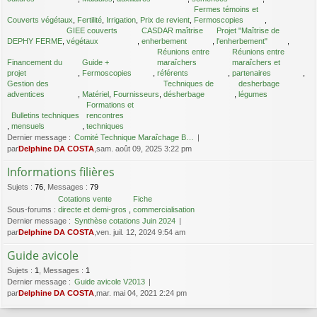
Fermes témoins et
Couverts végétaux
,
Fertilité
,
Irrigation
,
Prix de revient
,
Fermoscopies
,
GIEE couverts
CASDAR maîtrise
Projet "Maîtrise de
DEPHY FERME
,
végétaux
,
enherbement
,
l'enherbement"
,
Réunions entre
Réunions entre
Financement du
Guide +
maraîchers
maraîchers et
projet
,
Fermoscopies
,
référents
,
partenaires
,
Gestion des
Techniques de
desherbage
adventices
,
Matériel
,
Fournisseurs
,
désherbage
,
légumes
Formations et
Bulletins techniques
rencontres
,
mensuels
,
techniques
Dernier message :
Comité Technique Maraîchage B…
par
Delphine DA COSTA
,sam. août 09, 2025 3:22 pm
Informations filières
Sujets
:
76
,
Messages
:
79
Cotations vente
Fiche
Sous-forums :
directe et demi-gros
,
commercialisation
Dernier message :
Synthèse cotations Juin 2024
par
Delphine DA COSTA
,ven. juil. 12, 2024 9:54 am
Guide avicole
Sujets
:
1
,
Messages
:
1
Dernier message :
Guide avicole V2013
par
Delphine DA COSTA
,mar. mai 04, 2021 2:24 pm