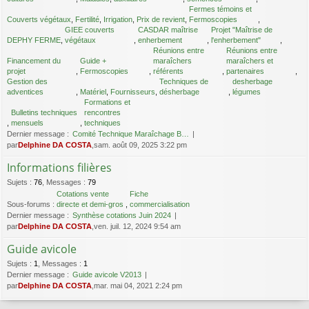
Fermes témoins et
Couverts végétaux
,
Fertilité
,
Irrigation
,
Prix de revient
,
Fermoscopies
,
GIEE couverts
CASDAR maîtrise
Projet "Maîtrise de
DEPHY FERME
,
végétaux
,
enherbement
,
l'enherbement"
,
Réunions entre
Réunions entre
Financement du
Guide +
maraîchers
maraîchers et
projet
,
Fermoscopies
,
référents
,
partenaires
,
Gestion des
Techniques de
desherbage
adventices
,
Matériel
,
Fournisseurs
,
désherbage
,
légumes
Formations et
Bulletins techniques
rencontres
,
mensuels
,
techniques
Dernier message :
Comité Technique Maraîchage B…
par
Delphine DA COSTA
,sam. août 09, 2025 3:22 pm
Informations filières
Sujets
:
76
,
Messages
:
79
Cotations vente
Fiche
Sous-forums :
directe et demi-gros
,
commercialisation
Dernier message :
Synthèse cotations Juin 2024
par
Delphine DA COSTA
,ven. juil. 12, 2024 9:54 am
Guide avicole
Sujets
:
1
,
Messages
:
1
Dernier message :
Guide avicole V2013
par
Delphine DA COSTA
,mar. mai 04, 2021 2:24 pm