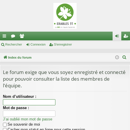
cc
Rechercher
or
e
Connexion
S’enregistrer
on
’e
ès
u
m
ne
nr
R
Index du forum
ra
m
br
xi
eg
e
c
Le forum exige que vous soyez enregistré et connecté
pi
s
es
on
ist
h
pour pouvoir consulter la liste des membres de
de
re
e
l’équipe.
r
r
c
Nom d’utilisateur :
h
Mot de passe :
e
r
J’ai oublié mon mot de passe
Se souvenir de moi
Cacher mon statut en ligne pour cette session