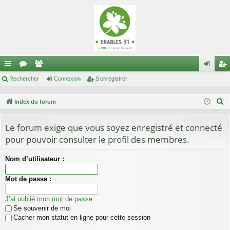
cc
Rechercher
or
e
Connexion
S’enregistrer
on
’e
ès
u
m
ne
nr
R
Index du forum
ra
m
br
xi
eg
e
c
Le forum exige que vous soyez enregistré et connecté
pi
s
es
on
ist
h
pour pouvoir consulter le profil des membres.
de
re
e
r
r
Nom d’utilisateur :
c
Mot de passe :
h
e
J’ai oublié mon mot de passe
r
Se souvenir de moi
Cacher mon statut en ligne pour cette session