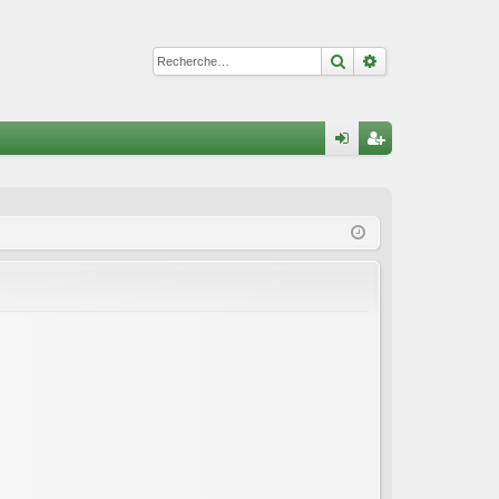
Rechercher
Recherche avan
A
on
’e
ne
nr
xi
eg
on
ist
re
r