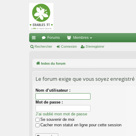
Forums
Membres
cc
Rechercher
Connexion
S’enregistrer
ès
Index du forum
ra
pi
Le forum exige que vous soyez enregistré 
de
Nom d’utilisateur :
Mot de passe :
J’ai oublié mon mot de passe
Se souvenir de moi
Cacher mon statut en ligne pour cette session