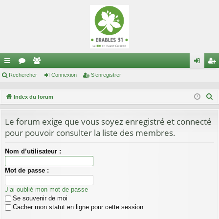
cc
Rechercher
or
e
Connexion
S’enregistrer
on
’e
ès
u
m
ne
nr
R
Index du forum
ra
m
br
xi
eg
e
c
Le forum exige que vous soyez enregistré et connecté
pi
s
es
on
ist
h
pour pouvoir consulter la liste des membres.
de
re
e
r
r
Nom d’utilisateur :
c
Mot de passe :
h
e
J’ai oublié mon mot de passe
r
Se souvenir de moi
Cacher mon statut en ligne pour cette session