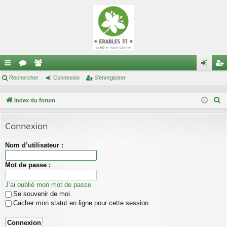
cc
Rechercher
or
e
Connexion
S’enregistrer
on
’e
ès
u
m
ne
nr
R
Index du forum
ra
m
br
xi
eg
e
c
Connexion
pi
s
es
on
ist
h
de
re
Nom d’utilisateur :
e
r
r
Mot de passe :
c
h
J’ai oublié mon mot de passe
e
Se souvenir de moi
r
Cacher mon statut en ligne pour cette session