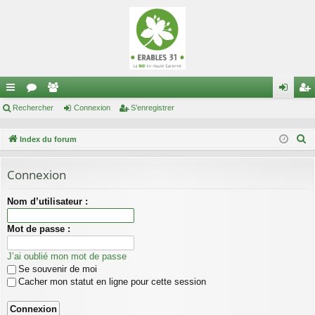
cc
Rechercher
or
e
Connexion
S’enregistrer
on
’e
ès
u
m
ne
nr
R
Index du forum
ra
m
br
xi
eg
e
c
Connexion
pi
s
es
on
ist
h
de
re
Nom d’utilisateur :
e
r
r
Mot de passe :
c
h
J’ai oublié mon mot de passe
e
Se souvenir de moi
r
Cacher mon statut en ligne pour cette session