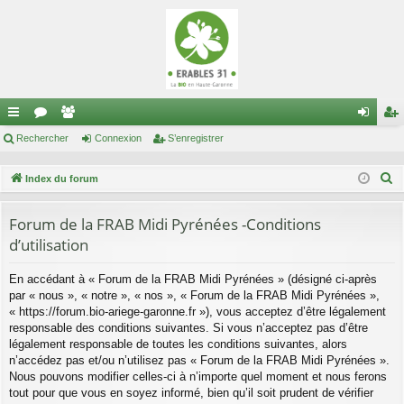
cc
Rechercher
or
e
Connexion
S’enregistrer
on
’e
ès
u
m
ne
nr
R
Index du forum
ra
m
br
xi
eg
e
c
Forum de la FRAB Midi Pyrénées -Conditions
pi
s
es
on
ist
h
d’utilisation
de
re
e
r
r
En accédant à « Forum de la FRAB Midi Pyrénées » (désigné ci-après
par « nous », « notre », « nos », « Forum de la FRAB Midi Pyrénées »,
c
« https://forum.bio-ariege-garonne.fr »), vous acceptez d’être légalement
h
responsable des conditions suivantes. Si vous n’acceptez pas d’être
e
légalement responsable de toutes les conditions suivantes, alors
r
n’accédez pas et/ou n’utilisez pas « Forum de la FRAB Midi Pyrénées ».
Nous pouvons modifier celles-ci à n’importe quel moment et nous ferons
tout pour que vous en soyez informé, bien qu’il soit prudent de vérifier