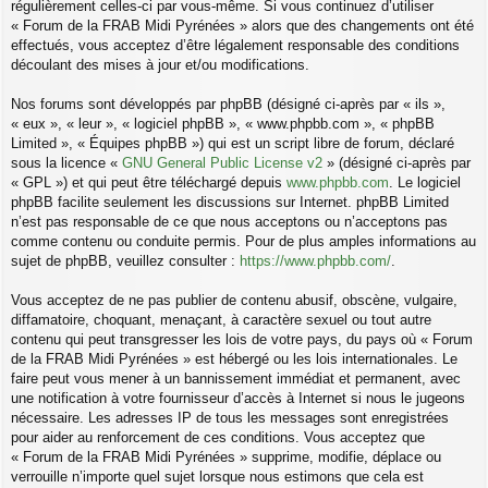
régulièrement celles-ci par vous-même. Si vous continuez d’utiliser
« Forum de la FRAB Midi Pyrénées » alors que des changements ont été
effectués, vous acceptez d’être légalement responsable des conditions
découlant des mises à jour et/ou modifications.
Nos forums sont développés par phpBB (désigné ci-après par « ils »,
« eux », « leur », « logiciel phpBB », « www.phpbb.com », « phpBB
Limited », « Équipes phpBB ») qui est un script libre de forum, déclaré
sous la licence «
GNU General Public License v2
» (désigné ci-après par
« GPL ») et qui peut être téléchargé depuis
www.phpbb.com
. Le logiciel
phpBB facilite seulement les discussions sur Internet. phpBB Limited
n’est pas responsable de ce que nous acceptons ou n’acceptons pas
comme contenu ou conduite permis. Pour de plus amples informations au
sujet de phpBB, veuillez consulter :
https://www.phpbb.com/
.
Vous acceptez de ne pas publier de contenu abusif, obscène, vulgaire,
diffamatoire, choquant, menaçant, à caractère sexuel ou tout autre
contenu qui peut transgresser les lois de votre pays, du pays où « Forum
de la FRAB Midi Pyrénées » est hébergé ou les lois internationales. Le
faire peut vous mener à un bannissement immédiat et permanent, avec
une notification à votre fournisseur d’accès à Internet si nous le jugeons
nécessaire. Les adresses IP de tous les messages sont enregistrées
pour aider au renforcement de ces conditions. Vous acceptez que
« Forum de la FRAB Midi Pyrénées » supprime, modifie, déplace ou
verrouille n’importe quel sujet lorsque nous estimons que cela est