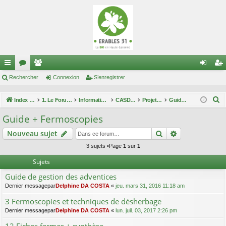
cc
Rechercher
or
e
Connexion
S’enregistrer
on
’e
ès
u
m
ne
nr
R
Index du forum
1. Le Forum des maraîchers
Informations techniques
CASDAR maîtrise enherbement
Projet "Maîtrise de l'enherbement"
Guide + Fermoscopies
ra
m
br
xi
eg
e
Guide + Fermoscopies
c
pi
s
es
on
ist
Rechercher
Recherche av
Nouveau sujet
h
de
re
e
3 sujets •Page
1
sur
1
r
r
Sujets
c
Guide de gestion des adventices
h
Dernier messagepar
Delphine DA COSTA
«
jeu. mars 31, 2016 11:18 am
e
3 Fermoscopies et techniques de désherbage
r
Dernier messagepar
Delphine DA COSTA
«
lun. juil. 03, 2017 2:26 pm