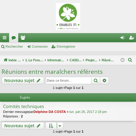
cc
Rechercher
or
e
Connexion
S’enregistrer
on
’e
ès
u
m
ne
nr
R
Index du forum
1. Le Forum des maraîchers
Informations techniques
CASDAR maîtrise enherbement
Projet "Maîtrise de l'enherbement"
Réunions entre maraîchers référents
ra
m
br
xi
eg
e
Réunions entre maraîchers référents
c
pi
s
es
on
ist
Rechercher
Recherche av
Nouveau sujet
h
de
re
e
1 sujet •Page
1
sur
1
r
r
Sujets
c
Comités techniques
h
Dernier messagepar
Delphine DA COSTA
«
lun. juin 26, 2017 2:18 pm
e
Réponses :
2
r
Nouveau sujet
1 sujet •Page
1
sur
1