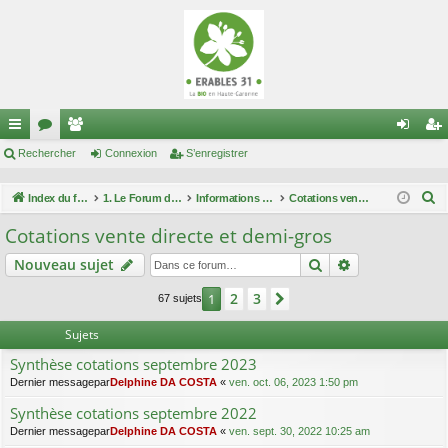
cc
Rechercher
or
e
Connexion
S’enregistrer
on
’e
ès
u
m
ne
nr
R
Index du forum
1. Le Forum des maraîchers
Informations filières
Cotations vente directe et demi-gros
ra
m
br
xi
eg
e
Cotations vente directe et demi-gros
c
pi
s
es
on
ist
Rechercher
Recherche av
Nouveau sujet
h
de
re
e
2
3
1
Suivante
67 sujets
r
r
c
Sujets
h
Synthèse cotations septembre 2023
e
Dernier messagepar
Delphine DA COSTA
«
ven. oct. 06, 2023 1:50 pm
r
Synthèse cotations septembre 2022
Dernier messagepar
Delphine DA COSTA
«
ven. sept. 30, 2022 10:25 am