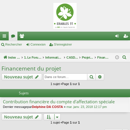
cc
Rechercher
or
e
Connexion
S’enregistrer
on
’e
ès
u
m
ne
nr
R
Index du forum
1. Le Forum des maraîchers
Informations techniques
CASDAR maîtrise enherbement
Projet "Maîtrise de l'enherbement"
Financement du projet
ra
m
br
xi
eg
e
Financement du projet
c
pi
s
es
on
ist
Rechercher
Recherche av
Nouveau sujet
h
de
re
e
1 sujet •Page
1
sur
1
r
r
Sujets
c
Contribution financière du compte d'affectation spéciale
h
Dernier messagepar
Delphine DA COSTA
«
mar. janv. 23, 2018 12:17 pm
e
r
Nouveau sujet
1 sujet •Page
1
sur
1