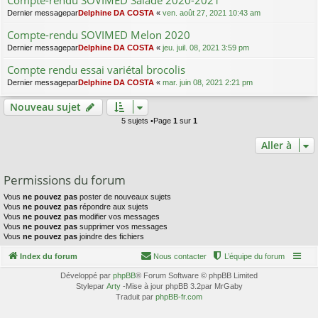
Compte-rendu SOVIMED Salade 2020-2021
Dernier messagepar
Delphine DA COSTA
«
ven. août 27, 2021 10:43 am
Compte-rendu SOVIMED Melon 2020
Dernier messagepar
Delphine DA COSTA
«
jeu. juil. 08, 2021 3:59 pm
Compte rendu essai variétal brocolis
Dernier messagepar
Delphine DA COSTA
«
mar. juin 08, 2021 2:21 pm
Nouveau sujet
5 sujets •Page
1
sur
1
Aller à
Permissions du forum
Vous
ne pouvez pas
poster de nouveaux sujets
Vous
ne pouvez pas
répondre aux sujets
Vous
ne pouvez pas
modifier vos messages
Vous
ne pouvez pas
supprimer vos messages
Vous
ne pouvez pas
joindre des fichiers
Index du forum
Nous contacter
L’équipe du forum
Développé par
phpBB
® Forum Software © phpBB Limited
Stylepar
Arty
-Mise à jour phpBB 3.2par MrGaby
Traduit par
phpBB-fr.com