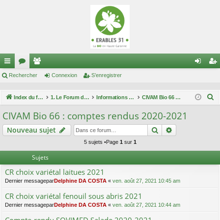
cc
Rechercher
or
e
Connexion
S’enregistrer
on
’e
ès
u
m
ne
nr
R
Index du forum
1. Le Forum des maraîchers
Informations techniques
CIVAM Bio 66 : comptes rendus 2020-2021
ra
m
br
xi
eg
e
CIVAM Bio 66 : comptes rendus 2020-2021
c
pi
s
es
on
ist
Rechercher
Recherche av
Nouveau sujet
h
de
re
e
5 sujets •Page
1
sur
1
r
r
Sujets
c
CR choix variétal laitues 2021
h
Dernier messagepar
Delphine DA COSTA
«
ven. août 27, 2021 10:45 am
e
CR choix variétal fenouil sous abris 2021
r
Dernier messagepar
Delphine DA COSTA
«
ven. août 27, 2021 10:44 am