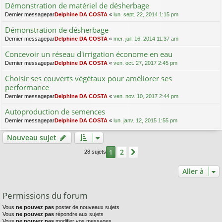
Démonstration de matériel de désherbage
Dernier messagepar
Delphine DA COSTA
«
lun. sept. 22, 2014 1:15 pm
Démonstration de désherbage
Dernier messagepar
Delphine DA COSTA
«
mer. juil. 16, 2014 11:37 am
Concevoir un réseau d'irrigation économe en eau
Dernier messagepar
Delphine DA COSTA
«
ven. oct. 27, 2017 2:45 pm
Choisir ses couverts végétaux pour améliorer ses
performance
Dernier messagepar
Delphine DA COSTA
«
ven. nov. 10, 2017 2:44 pm
Autoproduction de semences
Dernier messagepar
Delphine DA COSTA
«
lun. janv. 12, 2015 1:55 pm
Nouveau sujet
2
1
Suivante
28 sujets
Aller à
Permissions du forum
Vous
ne pouvez pas
poster de nouveaux sujets
Vous
ne pouvez pas
répondre aux sujets
Vous
ne pouvez pas
modifier vos messages