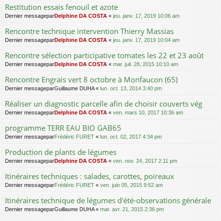
Restitution essais fenouil et azote
Dernier messagepar
Delphine DA COSTA
«
jeu. janv. 17, 2019 10:06 am
Rencontre technique intervention Thierry Massias
Dernier messagepar
Delphine DA COSTA
«
jeu. janv. 17, 2019 10:04 am
Rencontre sélection participative tomates les 22 et 23 août
Dernier messagepar
Delphine DA COSTA
«
mar. juil. 28, 2015 10:10 am
Rencontre Engrais vert 8 octobre à Monfaucon (65)
Dernier messagepar
Guillaume DUHA
«
lun. oct. 13, 2014 3:40 pm
Réaliser un diagnostic parcelle afin de choisir couverts vég
Dernier messagepar
Delphine DA COSTA
«
ven. mars 10, 2017 10:36 am
programme TERR EAU BIO GAB65
Dernier messagepar
Frédéric FURET
«
lun. oct. 02, 2017 4:34 pm
Production de plants de légumes
Dernier messagepar
Delphine DA COSTA
«
ven. nov. 24, 2017 2:11 pm
Itinéraires techniques : salades, carottes, poireaux
Dernier messagepar
Frédéric FURET
«
ven. juin 05, 2015 9:52 am
Itinéraires technique de légumes d'été-observations générale
Dernier messagepar
Guillaume DUHA
«
mar. avr. 21, 2015 2:36 pm