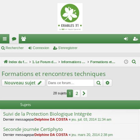
cc
Rechercher
or
e
Connexion
S’enregistrer
on
’e
ès
u
m
ne
nr
R
Index du forum
1. Le Forum des maraîchers
Informations techniques
Formations et rencontres techniques
ra
m
br
xi
eg
e
Formations et rencontres techniques
c
pi
s
es
on
ist
Rechercher
Recherche av
Nouveau sujet
h
de
re
e
2
1
Suivante
28 sujets
r
r
c
Sujets
h
Suivi de la Protection Biologique Intégrée
e
Dernier messagepar
Delphine DA COSTA
«
jeu. juil. 03, 2014 11:34 am
r
Seconde journée Certiphyto
Dernier messagepar
Delphine DA COSTA
«
jeu. mars 20, 2014 2:38 pm