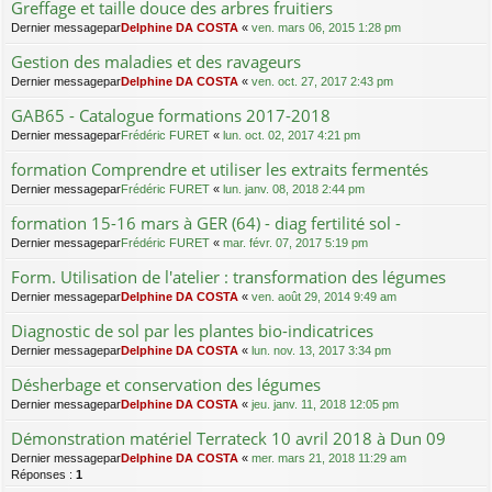
Greffage et taille douce des arbres fruitiers
Dernier messagepar
Delphine DA COSTA
«
ven. mars 06, 2015 1:28 pm
Gestion des maladies et des ravageurs
Dernier messagepar
Delphine DA COSTA
«
ven. oct. 27, 2017 2:43 pm
GAB65 - Catalogue formations 2017-2018
Dernier messagepar
Frédéric FURET
«
lun. oct. 02, 2017 4:21 pm
formation Comprendre et utiliser les extraits fermentés
Dernier messagepar
Frédéric FURET
«
lun. janv. 08, 2018 2:44 pm
formation 15-16 mars à GER (64) - diag fertilité sol -
Dernier messagepar
Frédéric FURET
«
mar. févr. 07, 2017 5:19 pm
Form. Utilisation de l'atelier : transformation des légumes
Dernier messagepar
Delphine DA COSTA
«
ven. août 29, 2014 9:49 am
Diagnostic de sol par les plantes bio-indicatrices
Dernier messagepar
Delphine DA COSTA
«
lun. nov. 13, 2017 3:34 pm
Désherbage et conservation des légumes
Dernier messagepar
Delphine DA COSTA
«
jeu. janv. 11, 2018 12:05 pm
Démonstration matériel Terrateck 10 avril 2018 à Dun 09
Dernier messagepar
Delphine DA COSTA
«
mer. mars 21, 2018 11:29 am
Réponses :
1