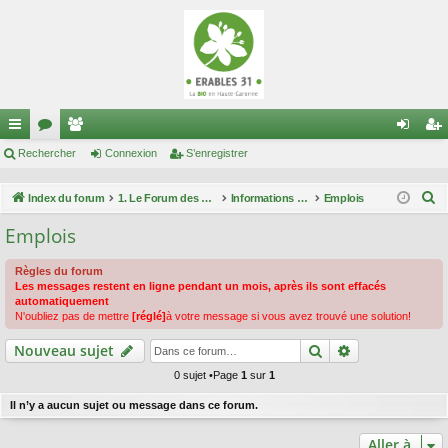
cc
Rechercher
or
e
Connexion
S’enregistrer
on
’e
ès
u
m
ne
nr
R
Index du forum
1. Le Forum des maraîchers
Informations techniques
Emplois
ra
m
br
xi
eg
e
Emplois
c
pi
s
es
on
ist
h
Règles du forum
de
re
e
Les messages restent en ligne pendant un mois, après ils sont effacés
automatiquement
r
r
N'oubliez pas de mettre
[réglé]
à votre message si vous avez trouvé une solution!
c
Rechercher
Recherche av
Nouveau sujet
h
e
0 sujet •Page
1
sur
1
r
Il n’y a aucun sujet ou message dans ce forum.
Aller à