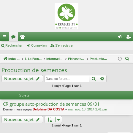
cc
Rechercher
or
e
Connexion
S’enregistrer
on
’e
ès
u
m
ne
nr
R
Index du forum
1. Le Forum des maraîchers
Informations techniques
Fiches techniques Occitanie
Production de semences
ra
m
br
xi
eg
e
Production de semences
c
pi
s
es
on
ist
Rechercher
Recherche av
Nouveau sujet
h
de
re
e
1 sujet •Page
1
sur
1
r
r
Sujets
c
CR groupe auto-production de semences 09/31
h
Dernier messagepar
Delphine DA COSTA
«
mar. nov. 18, 2014 2:41 pm
e
r
Nouveau sujet
1 sujet •Page
1
sur
1