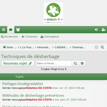
cc
Rechercher
or
e
Connexion
S’enregistrer
on
’e
ès
u
m
ne
nr
R
Index du forum
1. Le Forum des maraîchers
Informations techniques
CASDAR maîtrise enherbement
Techniques de désherbage
ra
m
br
xi
eg
e
Techniques de désherbage
c
pi
s
es
on
ist
Rechercher
Recherche av
Nouveau sujet
h
de
re
e
3 sujets •Page
1
sur
1
r
r
Sujets
c
Paillages biodégradables
h
Dernier messagepar
Delphine DA COSTA
«
lun. oct. 27, 2014 3:56 pm
e
Méthodes de désherbage préventives
r
Dernier messagepar
Delphine DA COSTA
«
mer. janv. 07, 2015 4:55 pm