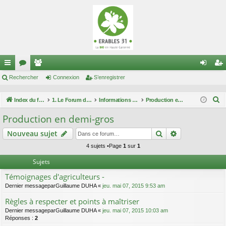
cc
Rechercher
or
e
Connexion
S’enregistrer
on
’e
ès
u
m
ne
nr
R
Index du forum
1. Le Forum des maraîchers
Informations filières
Production en demi-gros
ra
m
br
xi
eg
e
Production en demi-gros
c
pi
s
es
on
ist
Rechercher
Recherche av
Nouveau sujet
h
de
re
e
4 sujets •Page
1
sur
1
r
r
Sujets
c
Témoignages d'agriculteurs -
h
Dernier messagepar
Guillaume DUHA
«
jeu. mai 07, 2015 9:53 am
e
Règles à respecter et points à maîtriser
r
Dernier messagepar
Guillaume DUHA
«
jeu. mai 07, 2015 10:03 am
Réponses :
2