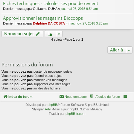
Fiches techniques - calculer ses prix de revient
Dernier messagepar
Guillaume DUHA
«
jeu. mai 07, 2015 9:54 am
Approvisionner les magasins Biocoops
Dernier messagepar
Delphine DA COSTA
«
mar. nov. 27, 2018 3:25 pm
Nouveau sujet
4 sujets •Page
1
sur
1
Aller à
Permissions du forum
Vous
ne pouvez pas
poster de nouveaux sujets
Vous
ne pouvez pas
répondre aux sujets
Vous
ne pouvez pas
modifier vos messages
Vous
ne pouvez pas
supprimer vos messages
Vous
ne pouvez pas
joindre des fichiers
Index du forum
Nous contacter
L’équipe du forum
Développé par
phpBB
® Forum Software © phpBB Limited
Stylepar
Arty
-Mise à jour phpBB 3.2par MrGaby
Traduit par
phpBB-fr.com