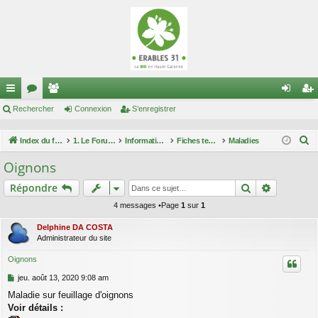
cc
Rechercher
or
e
Connexion
S’enregistrer
on
’e
ès
u
m
ne
nr
R
Index du forum
1. Le Forum des maraîchers
Informations techniques
Fiches techniques Occitanie
Maladies
ra
m
br
xi
eg
e
Oignons
c
pi
s
es
on
ist
Rechercher
Recherch
Répondre
h
de
re
e
4 messages •Page
1
sur
1
r
r
Delphine DA COSTA
c
Administrateur du site
h
Oignons
e
M
jeu. août 13, 2020 9:08 am
r
e
Maladie sur feuillage d'oignons
s
Voir détails :
s