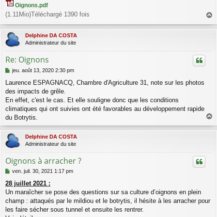
a
Oignons.pdf
g
(1.11Mio)Téléchargé 1390 fois
e
a
u
Delphine DA COSTA
t
Administrateur du site
Re: Oignons
M
jeu. août 13, 2020 2:30 pm
e
Laurence ESPAGNACQ, Chambre d'Agriculture 31, note sur les photos
s
des impacts de grêle.
s
a
En effet, c'est le cas. Et elle souligne donc que les conditions
g
climatiques qui ont suivies ont été favorables au développement rapide
e
du Botrytis.
a
u
Delphine DA COSTA
t
Administrateur du site
Oignons à arracher ?
M
ven. juil. 30, 2021 1:17 pm
e
28 juillet 2021 :
s
Un maraîcher se pose des questions sur sa culture d’oignons en plein
s
a
champ : attaqués par le mildiou et le botrytis, il hésite à les arracher pour
g
les faire sécher sous tunnel et ensuite les rentrer.
e