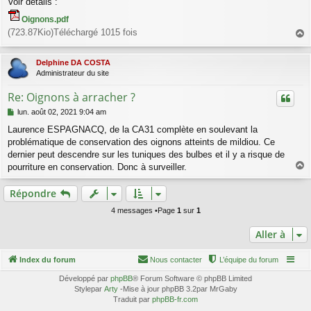
Voir détails :
Oignons.pdf
(723.87Kio)Téléchargé 1015 fois
a
u
Delphine DA COSTA
t
Administrateur du site
Re: Oignons à arracher ?
M
lun. août 02, 2021 9:04 am
e
Laurence ESPAGNACQ, de la CA31 complète en soulevant la
s
problématique de conservation des oignons atteints de mildiou. Ce
s
a
dernier peut descendre sur les tuniques des bulbes et il y a risque de
g
pourriture en conservation. Donc à surveiller.
e
a
u
Répondre
t
4 messages •Page
1
sur
1
Aller à
Index du forum
Nous contacter
L’équipe du forum
Développé par
phpBB
® Forum Software © phpBB Limited
Stylepar
Arty
-Mise à jour phpBB 3.2par MrGaby
Traduit par
phpBB-fr.com