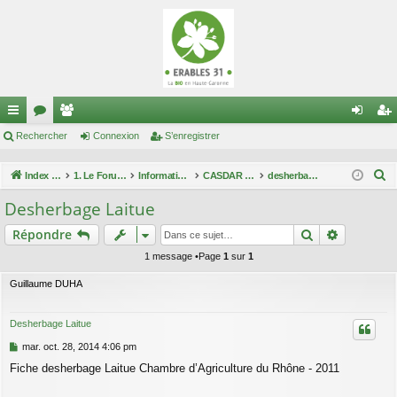
cc
Rechercher
or
e
Connexion
S’enregistrer
on
’e
ès
u
m
ne
nr
R
Index du forum
1. Le Forum des maraîchers
Informations techniques
CASDAR maîtrise enherbement
desherbage légumes
ra
m
br
xi
eg
e
Desherbage Laitue
c
pi
s
es
on
ist
Rechercher
Recherch
Répondre
h
de
re
e
1 message •Page
1
sur
1
r
r
Guillaume DUHA
c
h
Desherbage Laitue
e
M
mar. oct. 28, 2014 4:06 pm
r
e
Fiche desherbage Laitue Chambre d’Agriculture du Rhône - 2011
s
s