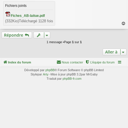
a
g
Fichiers joints
e
Fiches_AB-laitue.pdf
(332Kio)Téléchargé 1128 fois
a
u
Répondre
t
1 message •Page
1
sur
1
Aller à
Index du forum
Nous contacter
L’équipe du forum
Développé par
phpBB
® Forum Software © phpBB Limited
Stylepar
Arty
-Mise à jour phpBB 3.2par MrGaby
Traduit par
phpBB-fr.com