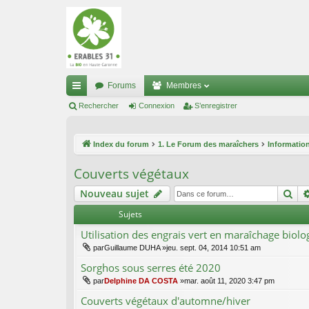
Forums
Membres
cc
Rechercher
Connexion
S’enregistrer
ès
Index du forum
1. Le Forum des maraîchers
Informatio
ra
pi
Couverts végétaux
de
Re
Nouveau sujet
Sujets
Utilisation des engrais vert en maraîchage biolo
par
Guillaume DUHA
»jeu. sept. 04, 2014 10:51 am
Sorghos sous serres été 2020
par
Delphine DA COSTA
»mar. août 11, 2020 3:47 pm
Couverts végétaux d'automne/hiver