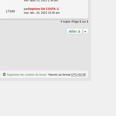
ven. août 13, 2021 2:34 pm
par
Delphine DA COSTA
17349
mar. déc. 20, 2022 10:36 am
4 sujets •Page
1
sur
1
Aller à
m
Supprimer les cookies du forum
Heures au format
UTC+01:00