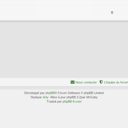
0
Nous contacter
L’équipe du foru
Développé par
phpBB
® Forum Software © phpBB Limited
Stylepar
Arty
-Mise à jour phpBB 3.2par MrGaby
Traduit par
phpBB-fr.com