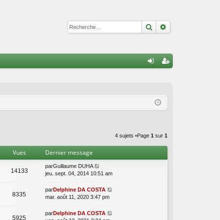
Rechercher
Recherche avan
A
on
’e
ne
nr
xi
eg
on
ist
re
4 sujets •Page
1
sur
1
r
Vues
Dernier message
par
Guillaume DUHA
14133
jeu. sept. 04, 2014 10:51 am
par
Delphine DA COSTA
8335
mar. août 11, 2020 3:47 pm
par
Delphine DA COSTA
5925