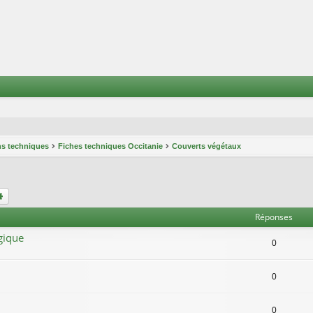
ns techniques
Fiches techniques Occitanie
Couverts végétaux
chercher
Recherche avancée
Réponses
gique
0
0
0